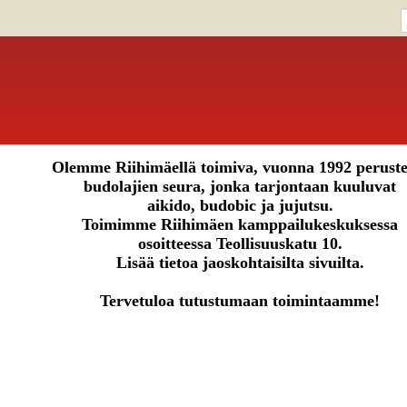
Olemme Riihimäellä toimiva, vuonna 1992 peruste
budolajien seura, jonka tarjontaan kuuluvat
aikido, budobic ja jujutsu.
Toimimme Riihimäen kamppailukeskuksessa
osoitteessa Teollisuuskatu 10.
Lisää tietoa jaoskohtaisilta sivuilta.
Tervetuloa tutustumaan toimintaamme!