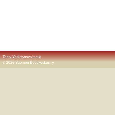
Tehty Yhdistysavaimella
©
2026 Suomen Budokeskus ry