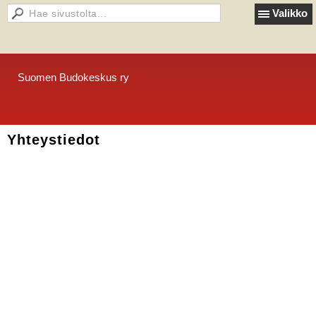
Valikko
Suomen Budokeskus ry
Yhteystiedot