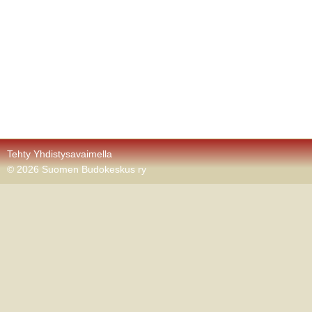
Tehty Yhdistysavaimella
©
2026 Suomen Budokeskus ry